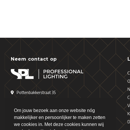
Neem contact op
C
O
N
Pottenbakkerstraat 35
C
4871 EP Etten-Leur
V
Nederland
Om jouw bezoek aan onze website nóg
K
makkelijker en persoonlijker te maken zetten
D
+31 (0)76 - 503 77 17
we cookies in. Met deze cookies kunnen wij