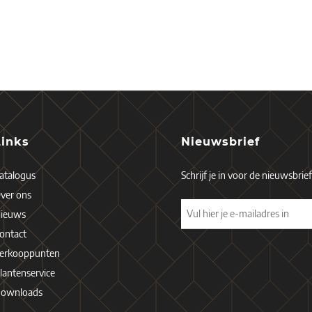
Links
Nieuwsbrief
atalogus
Schrijf je in voor de nieuwsbrie
ver ons
ieuws
ontact
erkooppunten
lantenservice
ownloads