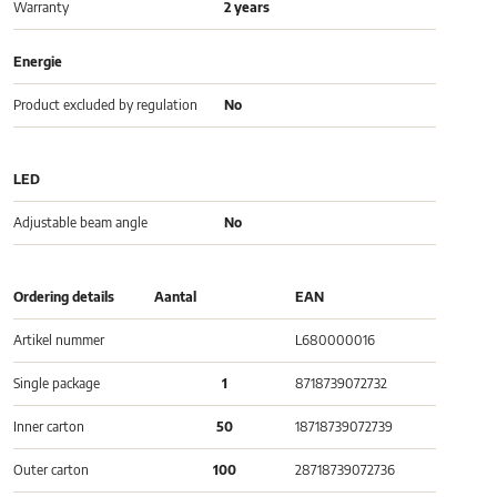
Warranty
2 years
Energie
Product excluded by regulation
No
LED
Adjustable beam angle
No
Ordering details
Aantal
EAN
Artikel nummer
L680000016
Single package
1
8718739072732
Inner carton
50
18718739072739
Outer carton
100
28718739072736