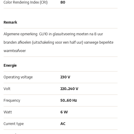
Color Rendering Index (CRI)
80
Remark
Algemene opmerking: GU10 in glasuitvoering moeten na 8 uur
branden afkoelen (uitschakeling voor een half uur) vanwege beperkte
warmteafvoer
Energie
Operating voltage
230 V
Volt
220..240 V
Frequency
50..60 Hz
Watt
6 W
Current type
AC