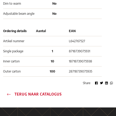
Dim to warm
No
Adjustable beam angle
No
Ordering details
Aantal
EAN
Artikel nummer
L642767527
Single package
1
8718739075931
Inner carton
10
18718739075938
Outer carton
100
28718739075935
Share
TERUG NAAR CATALOGUS