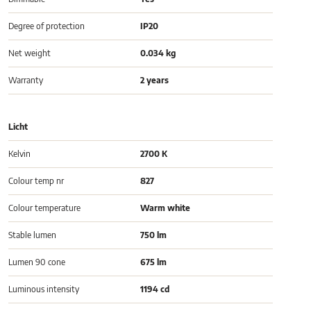
Degree of protection
IP20
Net weight
0.034 kg
Warranty
2 years
Licht
Kelvin
2700 K
Colour temp nr
827
Colour temperature
Warm white
Stable lumen
750 lm
Lumen 90 cone
675 lm
Luminous intensity
1194 cd