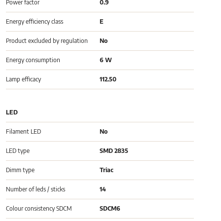
Power factor
0.9
Energy efficiency class
E
Product excluded by regulation
No
Energy consumption
6 W
Lamp efficacy
112.50
LED
Filament LED
No
LED type
SMD 2835
Dimm type
Triac
Number of leds / sticks
14
Colour consistency SDCM
SDCM6