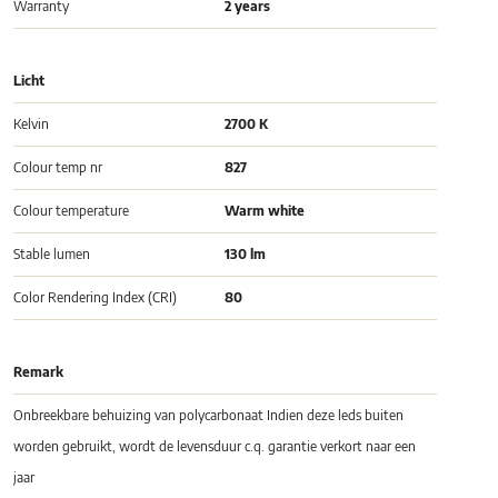
Warranty
2 years
Licht
Kelvin
2700 K
Colour temp nr
827
Colour temperature
Warm white
Stable lumen
130 lm
Color Rendering Index (CRI)
80
Remark
Onbreekbare behuizing van polycarbonaat Indien deze leds buiten
worden gebruikt, wordt de levensduur c.q. garantie verkort naar een
jaar