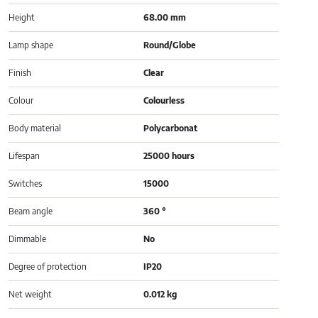
Height
68.00 mm
Lamp shape
Round/Globe
Finish
Clear
Colour
Colourless
Body material
Polycarbonat
Lifespan
25000 hours
Switches
15000
Beam angle
360 °
Dimmable
No
Degree of protection
IP20
Net weight
0.012 kg