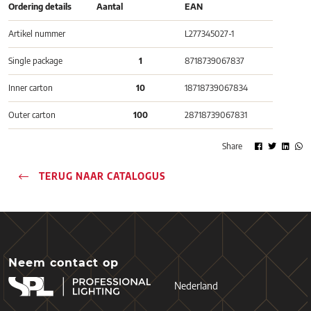
Ordering details
Aantal
EAN
Artikel nummer
L277345027-1
Single package
1
8718739067837
Inner carton
10
18718739067834
Outer carton
100
28718739067831
Share
TERUG NAAR CATALOGUS
Neem contact op
Nederland