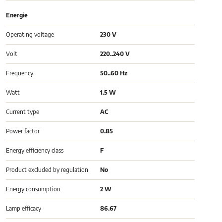
Energie
Operating voltage
230 V
Volt
220..240 V
Frequency
50..60 Hz
Watt
1.5 W
Current type
AC
Power factor
0.85
Energy efficiency class
F
Product excluded by regulation
No
Energy consumption
2 W
Lamp efficacy
86.67