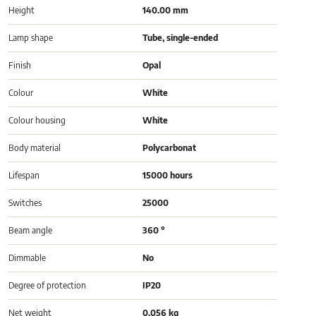
Height
140.00 mm
Lamp shape
Tube, single-ended
Finish
Opal
Colour
White
Colour housing
White
Body material
Polycarbonat
Lifespan
15000 hours
Switches
25000
Beam angle
360 °
Dimmable
No
Degree of protection
IP20
Net weight
0.056 kg