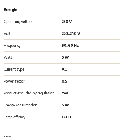
Energie
Operating voltage
230 V
Volt
220..240 V
Frequency
50..60 Hz
Watt
5 W
Current type
AC
Power factor
0.5
Product excluded by regulation
Yes
Energy consumption
5 W
Lamp efficacy
12.00