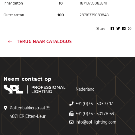
Inner carton
10
18718739083841
Outer carton
100
28718739083848
Share
TERUG NAAR CATALOGUS
Neem contact op
Nederland
+31 (0)76 - 503 77 17
Pottenbakkerstraat 35
+31 (0)76 - 501 78 69
4871 EP Etten-Leur
info@spl-lighting.com