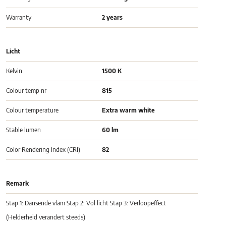
Warranty
2 years
Licht
Kelvin
1500 K
Colour temp nr
815
Colour temperature
Extra warm white
Stable lumen
60 lm
Color Rendering Index (CRI)
82
Remark
Stap 1: Dansende vlam Stap 2: Vol licht Stap 3: Verloopeffect
(Helderheid verandert steeds)