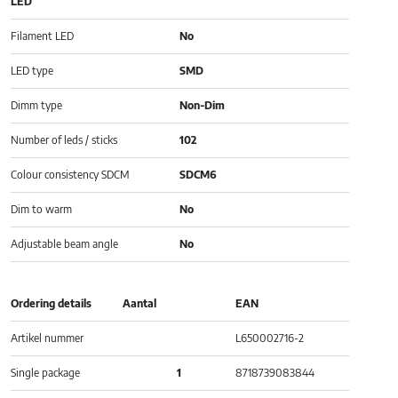
LED
Filament LED
No
LED type
SMD
Dimm type
Non-Dim
Number of leds / sticks
102
Colour consistency SDCM
SDCM6
Dim to warm
No
Adjustable beam angle
No
Ordering details
Aantal
EAN
Artikel nummer
L650002716-2
Single package
1
8718739083844