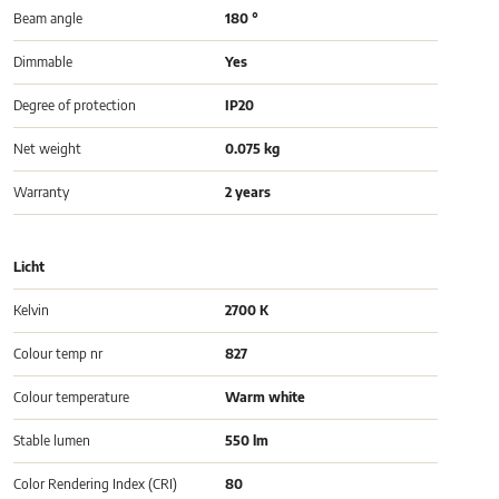
Beam angle
180 °
Dimmable
Yes
Degree of protection
IP20
Net weight
0.075 kg
Warranty
2 years
Licht
Kelvin
2700 K
Colour temp nr
827
Colour temperature
Warm white
Stable lumen
550 lm
Color Rendering Index (CRI)
80