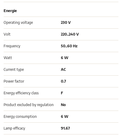
Energie
Operating voltage
230 V
Volt
220..240 V
Frequency
50..60 Hz
Watt
6 W
Current type
AC
Power factor
0.7
Energy efficiency class
F
Product excluded by regulation
No
Energy consumption
6 W
Lamp efficacy
91.67