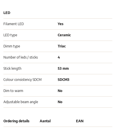
LED
Filament LED
Yes
LED type
Ceramic
Dimm type
Triac
Number of leds / sticks
4
Stick length
53 mm
Colour consistency SDCM
SDCM3
Dim to warm
No
Adjustable beam angle
No
Ordering details
Aantal
EAN