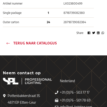
Artikel nummer
LX023800499
Single package
1
8718739082380
Outer carton
24
28718739082384
Share
TERUG NAAR CATALOGUS
Neem contact op
Nederland
+31 (0)76 - 503 77 17
Pottenbakkerstraat 35
+31 (0)76 - 501 78 69
4871 EP Etten-Leur
info@spl-lighting.com