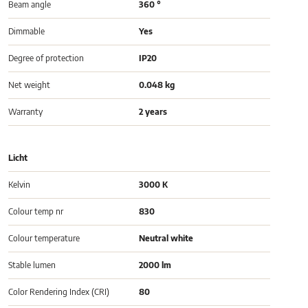
Beam angle
360 °
Dimmable
Yes
Degree of protection
IP20
Net weight
0.048 kg
Warranty
2 years
Licht
Kelvin
3000 K
Colour temp nr
830
Colour temperature
Neutral white
Stable lumen
2000 lm
Color Rendering Index (CRI)
80