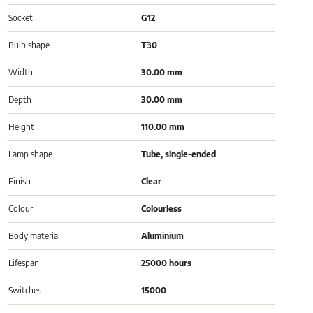
Socket
G12
Bulb shape
T30
Width
30.00 mm
Depth
30.00 mm
Height
110.00 mm
Lamp shape
Tube, single-ended
Finish
Clear
Colour
Colourless
Body material
Aluminium
Lifespan
25000 hours
Switches
15000