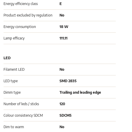
Energy efficiency class
E
Product excluded by regulation
No
Energy consumption
18 W
Lamp efficacy
111.11
LED
Filament LED
No
LED type
SMD 2835
Dimm type
Trailing and leading edge
Number of leds / sticks
120
Colour consistency SDCM
SDCM5
Dim to warm
No