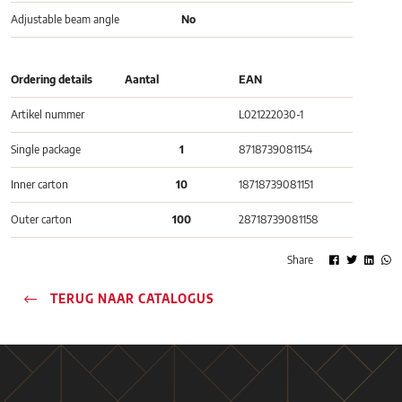
Adjustable beam angle
No
Ordering details
Aantal
EAN
Artikel nummer
L021222030-1
Single package
1
8718739081154
Inner carton
10
18718739081151
Outer carton
100
28718739081158
Share
TERUG NAAR CATALOGUS