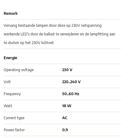
Remark
Vervang bestaande lampen door deze op 230V netspanning
werkende LED's door de ballast te verwijderen en de lampfitting aan
te sluiten op het 230V lichtnet
Energie
Operating voltage
230 V
Volt
220..240 V
Frequency
50..60 Hz
Watt
18 W
Current type
AC
Power factor
0.9