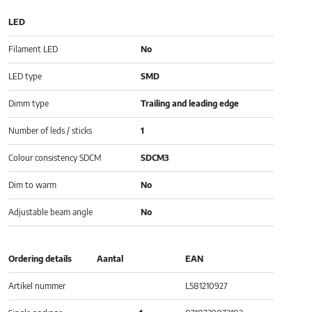
LED
Filament LED
No
LED type
SMD
Dimm type
Trailing and leading edge
Number of leds / sticks
1
Colour consistency SDCM
SDCM3
Dim to warm
No
Adjustable beam angle
No
Ordering details
Aantal
EAN
Artikel nummer
L581210927