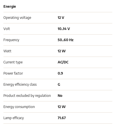
Energie
Operating voltage
12 V
Volt
10..14 V
Frequency
50..60 Hz
Watt
12 W
Current type
AC/DC
Power factor
0.9
Energy efficiency class
G
Product excluded by regulation
No
Energy consumption
12 W
Lamp efficacy
71.67