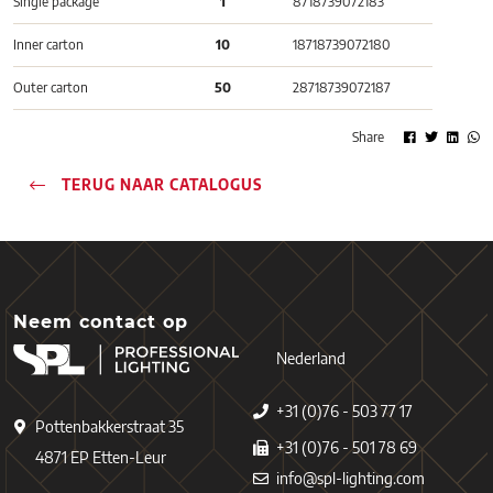
Single package
1
8718739072183
Inner carton
10
18718739072180
Outer carton
50
28718739072187
Share
TERUG NAAR CATALOGUS
Neem contact op
Nederland
+31 (0)76 - 503 77 17
Pottenbakkerstraat 35
+31 (0)76 - 501 78 69
4871 EP Etten-Leur
info@spl-lighting.com