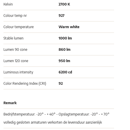
Kelvin
2700 K
Colour temp nr
927
Colour temperature
Warm white
Stable lumen
1000 lm
Lumen 90 cone
860 lm
Lumen 120 cone
950 lm
Luminous intensity
6200 cd
Color Rendering Index (CRI)
92
Remark
Bedrijfstemperatuur: -20° - + 40° - Opslagtemperatuur: -20° - + 70°
volledig gesloten armaturen verkorten de levensduur aanzienlijk