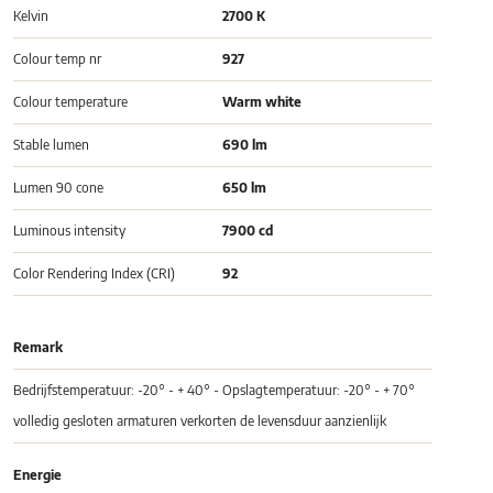
Kelvin
2700 K
Colour temp nr
927
Colour temperature
Warm white
Stable lumen
690 lm
Lumen 90 cone
650 lm
Luminous intensity
7900 cd
Color Rendering Index (CRI)
92
Remark
Bedrijfstemperatuur: -20° - + 40° - Opslagtemperatuur: -20° - + 70°
volledig gesloten armaturen verkorten de levensduur aanzienlijk
Energie