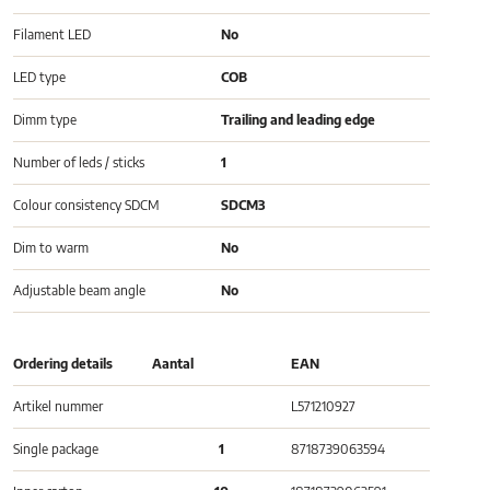
Filament LED
No
LED type
COB
Dimm type
Trailing and leading edge
Number of leds / sticks
1
Colour consistency SDCM
SDCM3
Dim to warm
No
Adjustable beam angle
No
Ordering details
Aantal
EAN
Artikel nummer
L571210927
Single package
1
8718739063594