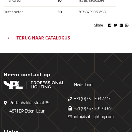
Inner carton
10
18718739063591
Outer carton
50
28718739063598
Share
TERUG NAAR CATALOGUS
Neem contact op
Nederland
+31 (0)76 - 503 77 17
Pottenbakkerstraat 35
+31 (0)76 - 501 78 69
4871 EP Etten-Leur
info@spl-lighting.com