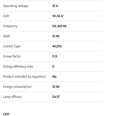
Operating voltage
12 V
Volt
10..14 V
Frequency
50..60 Hz
Watt
12 W
Current type
AC/DC
Power factor
0.9
Energy efficiency class
G
Product excluded by regulation
No
Energy consumption
12 W
Lamp efficacy
54.17
LED