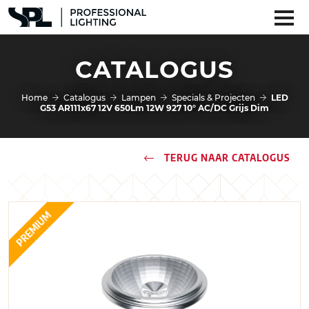
CATALOGUS
Home
Catalogus
Lampen
Specials & Projecten
LED
G53 AR111x67 12V 650Lm 12W 927 10° AC/DC Grijs Dim
TERUG NAAR CATALOGUS
PREMIUM