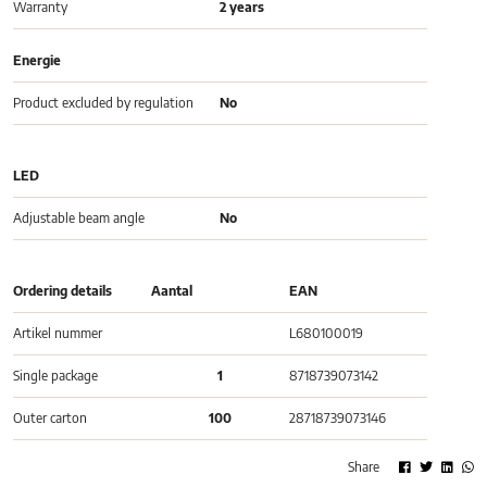
Warranty
2 years
Energie
Product excluded by regulation
No
LED
Adjustable beam angle
No
Ordering details
Aantal
EAN
Artikel nummer
L680100019
Single package
1
8718739073142
Outer carton
100
28718739073146
Share