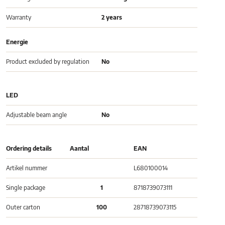
Warranty
2 years
Energie
Product excluded by regulation
No
LED
Adjustable beam angle
No
Ordering details
Aantal
EAN
Artikel nummer
L680100014
Single package
1
8718739073111
Outer carton
100
28718739073115