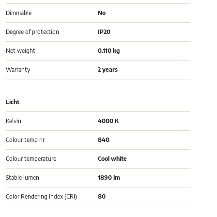
Dimmable
No
Degree of protection
IP20
Net weight
0.110 kg
Warranty
2 years
Licht
Kelvin
4000 K
Colour temp nr
840
Colour temperature
Cool white
Stable lumen
1890 lm
Color Rendering Index (CRI)
80