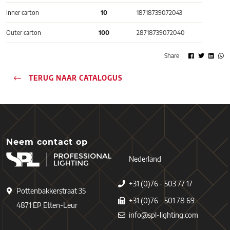
Inner carton
10
18718739072043
Outer carton
100
28718739072040
Share
TERUG NAAR CATALOGUS
Neem contact op
Nederland
+31 (0)76 - 503 77 17
Pottenbakkerstraat 35
+31 (0)76 - 501 78 69
4871 EP Etten-Leur
info@spl-lighting.com