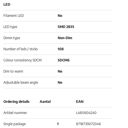
LED
Filament LED
No
LED type
SMD 2835
Dimm type
Non-Dim
Number of leds / sticks
108
Colour consistency SDCM
SDCM6
Dim to warm
No
Adjustable beam angle
No
Ordering details
Aantal
EAN
Artikel nummer
L480604240
Single package
1
8718739072046