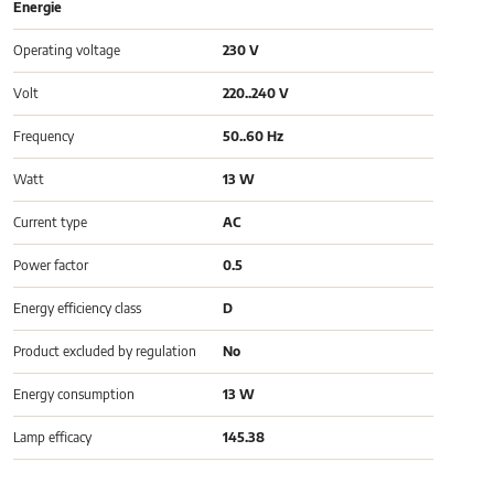
Energie
Operating voltage
230 V
Volt
220..240 V
Frequency
50..60 Hz
Watt
13 W
Current type
AC
Power factor
0.5
Energy efficiency class
D
Product excluded by regulation
No
Energy consumption
13 W
Lamp efficacy
145.38