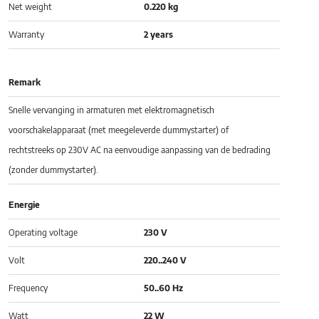
Net weight
0.220 kg
Warranty
2 years
Remark
Snelle vervanging in armaturen met elektromagnetisch
voorschakelapparaat (met meegeleverde dummystarter) of
rechtstreeks op 230V AC na eenvoudige aanpassing van de bedrading
(zonder dummystarter).
Energie
Operating voltage
230 V
Volt
220..240 V
Frequency
50..60 Hz
Watt
22 W