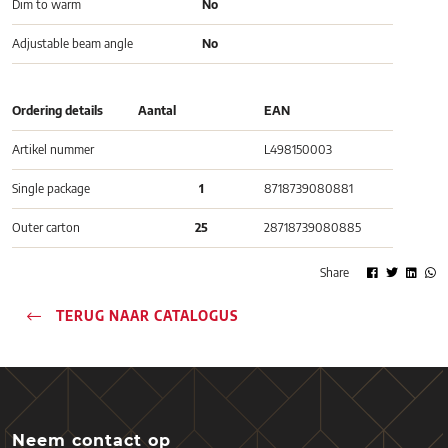
Dim to warm
No
Adjustable beam angle
No
Ordering details
Aantal
EAN
Artikel nummer
L498150003
Single package
1
8718739080881
Outer carton
25
28718739080885
Share
TERUG NAAR CATALOGUS
Neem contact op