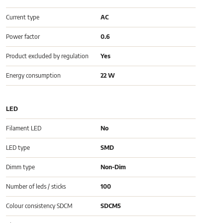
Current type
AC
Power factor
0.6
Product excluded by regulation
Yes
Energy consumption
22 W
LED
Filament LED
No
LED type
SMD
Dimm type
Non-Dim
Number of leds / sticks
100
Colour consistency SDCM
SDCM5