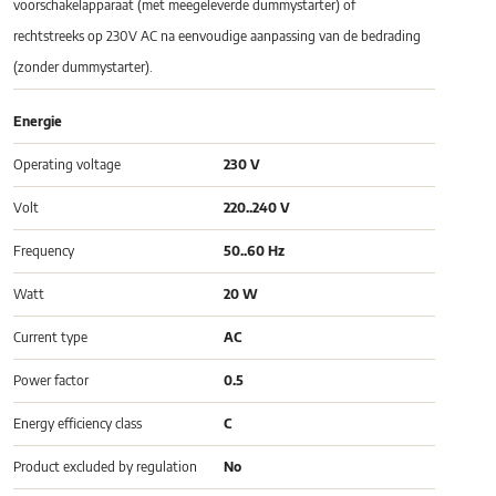
voorschakelapparaat (met meegeleverde dummystarter) of
rechtstreeks op 230V AC na eenvoudige aanpassing van de bedrading
(zonder dummystarter).
Energie
Operating voltage
230 V
Volt
220..240 V
Frequency
50..60 Hz
Watt
20 W
Current type
AC
Power factor
0.5
Energy efficiency class
C
Product excluded by regulation
No