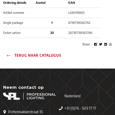
Ordering details
Aantal
EAN
Artikel nummer
L490115865
Single package
1
8718739082762
Outer carton
20
28718739082766
Share
TERUG NAAR CATALOGUS
Neem contact op
Nederland
+31 (0)76 - 503 77 17
Pottenbakkerstraat 35