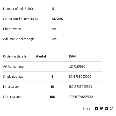
Number of leds / sticks
5
Colour consistency SDCM
SDCM5
Dim to warm
No
Adjustable beam angle
No
Ordering details
Aantal
EAN
Artikel nummer
L277239930
Single package
1
8718739055506
Inner carton
10
18718739055503
Outer carton
100
28718739055500
Share