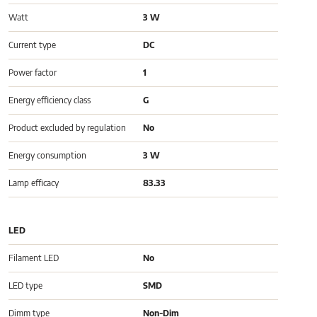
Watt
3 W
Current type
DC
Power factor
1
Energy efficiency class
G
Product excluded by regulation
No
Energy consumption
3 W
Lamp efficacy
83.33
LED
Filament LED
No
LED type
SMD
Dimm type
Non-Dim