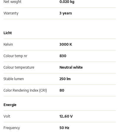
Net weight
0.020 kg
Warranty
3 years
Licht
Kelvin
3000 K
Colour temp nr
830
Colour temperature
Neutral white
Stable lumen
250 lm
Color Rendering Index (CRI)
80
Energie
Volt
12..60 V
Frequency
50 Hz