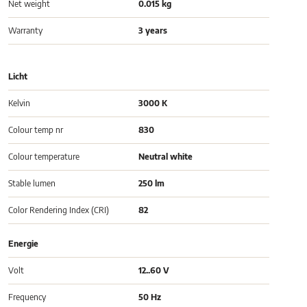
Net weight
0.015 kg
Warranty
3 years
Licht
Kelvin
3000 K
Colour temp nr
830
Colour temperature
Neutral white
Stable lumen
250 lm
Color Rendering Index (CRI)
82
Energie
Volt
12..60 V
Frequency
50 Hz