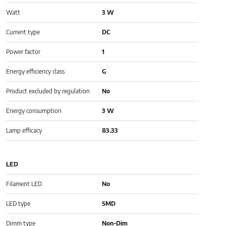
Watt
3 W
Current type
DC
Power factor
1
Energy efficiency class
G
Product excluded by regulation
No
Energy consumption
3 W
Lamp efficacy
83.33
LED
Filament LED
No
LED type
SMD
Dimm type
Non-Dim