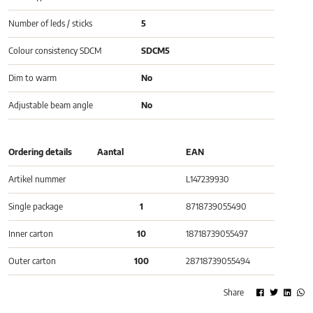
Number of leds / sticks
5
Colour consistency SDCM
SDCM5
Dim to warm
No
Adjustable beam angle
No
Ordering details
Aantal
EAN
Artikel nummer
L147239930
Single package
1
8718739055490
Inner carton
10
18718739055497
Outer carton
100
28718739055494
Share