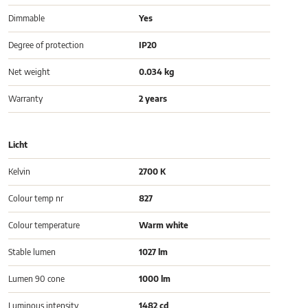
Dimmable
Yes
Degree of protection
IP20
Net weight
0.034 kg
Warranty
2 years
Licht
Kelvin
2700 K
Colour temp nr
827
Colour temperature
Warm white
Stable lumen
1027 lm
Lumen 90 cone
1000 lm
Luminous intensity
1482 cd