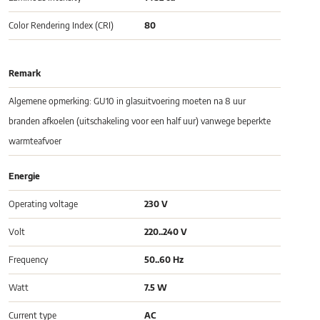
Color Rendering Index (CRI)
80
Remark
Algemene opmerking: GU10 in glasuitvoering moeten na 8 uur
branden afkoelen (uitschakeling voor een half uur) vanwege beperkte
warmteafvoer
Energie
Operating voltage
230 V
Volt
220..240 V
Frequency
50..60 Hz
Watt
7.5 W
Current type
AC