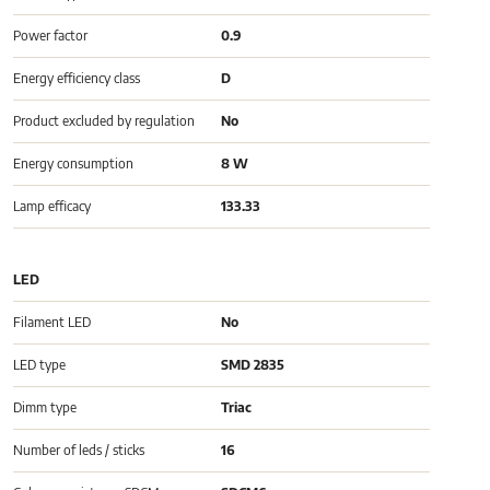
Power factor
0.9
Energy efficiency class
D
Product excluded by regulation
No
Energy consumption
8 W
Lamp efficacy
133.33
LED
Filament LED
No
LED type
SMD 2835
Dimm type
Triac
Number of leds / sticks
16