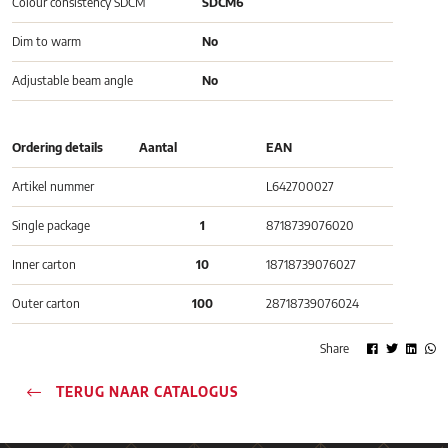
Colour consistency SDCM
SDCM6
Dim to warm
No
Adjustable beam angle
No
Ordering details
Aantal
EAN
Artikel nummer
L642700027
Single package
1
8718739076020
Inner carton
10
18718739076027
Outer carton
100
28718739076024
Share
TERUG NAAR CATALOGUS