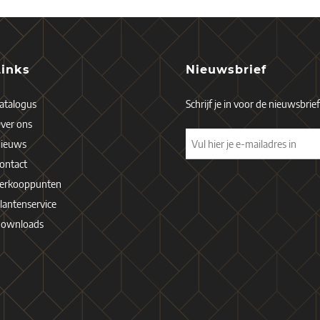
Links
Nieuwsbrief
atalogus
Schrijf je in voor de nieuwsbrie
ver ons
ieuws
ontact
erkooppunten
lantenservice
ownloads