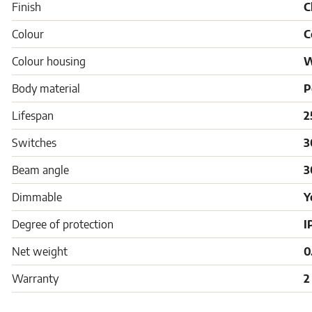
Finish
C
Colour
C
Colour housing
W
Body material
P
Lifespan
2
Switches
3
Beam angle
3
Dimmable
Y
Degree of protection
I
Net weight
0
Warranty
2