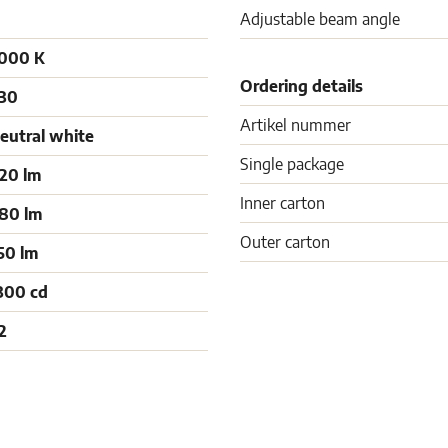
Adjustable beam angle
000 K
Ordering details
30
Artikel nummer
eutral white
Single package
20 lm
Inner carton
80 lm
Outer carton
50 lm
300 cd
2