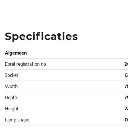
Specificaties
Algemeen
Eprel registration no
2
Socket
G
Width
7
Depth
7
Height
2
Lamp shape
D