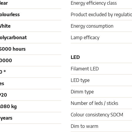
lear
Energy efficiency class
olourless
Product excluded by regulati
hite
Energy consumption
olycarbonat
Lamp efficacy
5000 hours
LED
0000
Filament LED
0 °
LED type
es
Dimm type
P20
Number of leds / sticks
.080 kg
Colour consistency SDCM
 years
Dim to warm