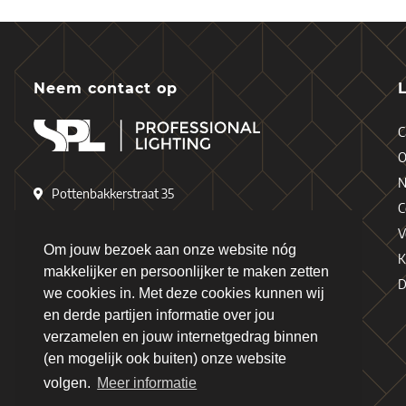
Neem contact op
C
O
N
Pottenbakkerstraat 35
C
4871 EP Etten-Leur
V
Nederland
Om jouw bezoek aan onze website nóg
K
makkelijker en persoonlijker te maken zetten
D
+31 (0)76 - 503 77 17
we cookies in. Met deze cookies kunnen wij
en derde partijen informatie over jou
+31 (0)76 - 501 78 69
verzamelen en jouw internetgedrag binnen
info@spl-lighting.com
(en mogelijk ook buiten) onze website
volgen.
Meer informatie