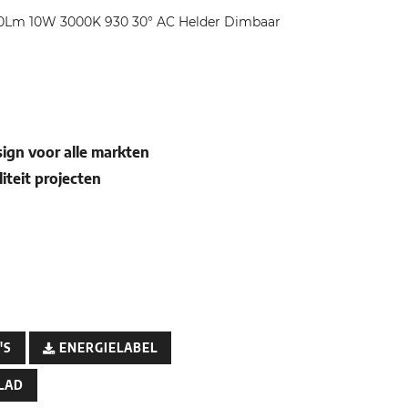
Lm 10W 3000K 930 30° AC Helder Dimbaar
sign voor alle markten
iteit projecten
'S
ENERGIELABEL
LAD