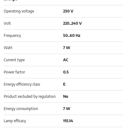
Operating voltage
230 V
Volt
220..240 V
Frequency
50..60 Hz
Watt
7 W
Current type
AC
Power factor
0.5
Energy efficiency class
E
Product excluded by regulation
No
Energy consumption
7 W
Lamp efficacy
115.14