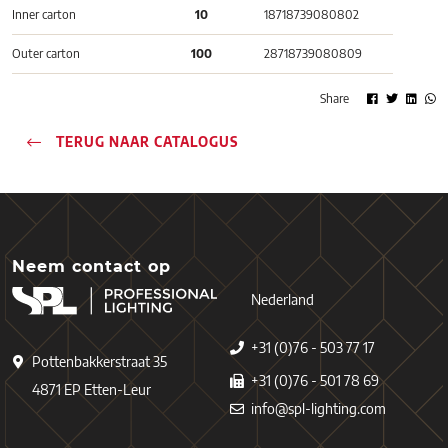
Inner carton
10
18718739080802
Outer carton
100
28718739080809
Share
TERUG NAAR CATALOGUS
Neem contact op
Nederland
+31 (0)76 - 503 77 17
Pottenbakkerstraat 35
+31 (0)76 - 501 78 69
4871 EP Etten-Leur
info@spl-lighting.com