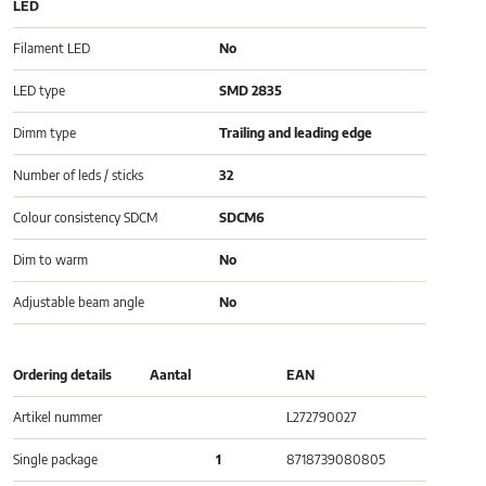
LED
Filament LED
No
LED type
SMD 2835
Dimm type
Trailing and leading edge
Number of leds / sticks
32
Colour consistency SDCM
SDCM6
Dim to warm
No
Adjustable beam angle
No
Ordering details
Aantal
EAN
Artikel nummer
L272790027
Single package
1
8718739080805