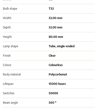
Bulb shape
T32
Width
32.00 mm
Depth
32.00 mm
Height
80.00 mm
Lamp shape
Tube, single-ended
Finish
Clear
Colour
Colourless
Body material
Polycarbonat
Lifespan
15000 hours
Switches
50000
Beam angle
360 °