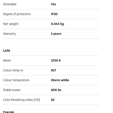
Dimmable
Yes
Degree of protection
IP20
Net weight
0.045 kg
Warranty
2 years
Licht
Kelvin
2700 K
Colour temp nr
827
Colour temperature
Warm white
Stable lumen
806 lm
Color Rendering Index (CRI)
82
Energie