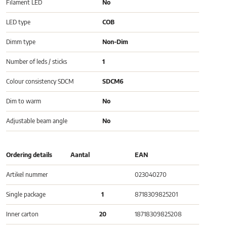
Filament LED
No
LED type
COB
Dimm type
Non-Dim
Number of leds / sticks
1
Colour consistency SDCM
SDCM6
Dim to warm
No
Adjustable beam angle
No
Ordering details
Aantal
EAN
Artikel nummer
023040270
Single package
1
8718309825201
Inner carton
20
18718309825208