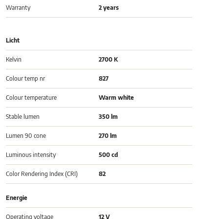
Warranty
2 years
Licht
Kelvin
2700 K
Colour temp nr
827
Colour temperature
Warm white
Stable lumen
350 lm
Lumen 90 cone
270 lm
Luminous intensity
500 cd
Color Rendering Index (CRI)
82
Energie
Operating voltage
12 V