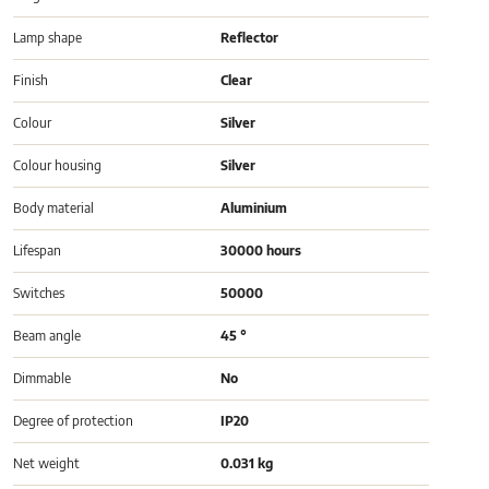
Lamp shape
Reflector
Finish
Clear
Colour
Silver
Colour housing
Silver
Body material
Aluminium
Lifespan
30000 hours
Switches
50000
Beam angle
45 °
Dimmable
No
Degree of protection
IP20
Net weight
0.031 kg