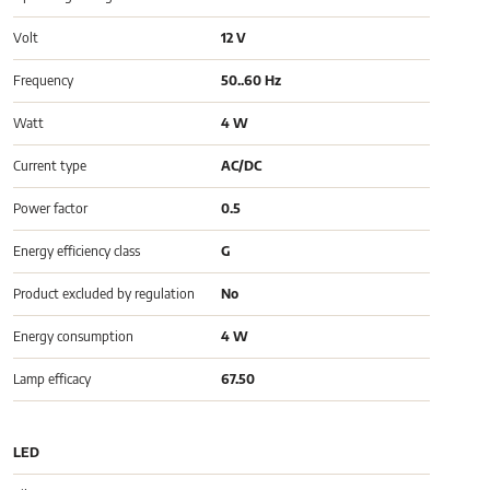
Volt
12 V
Frequency
50..60 Hz
Watt
4 W
Current type
AC/DC
Power factor
0.5
Energy efficiency class
G
Product excluded by regulation
No
Energy consumption
4 W
Lamp efficacy
67.50
LED