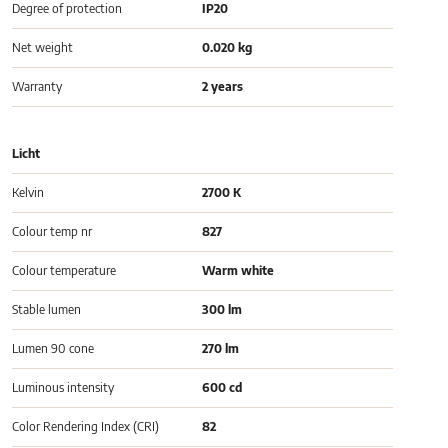
Degree of protection
IP20
Net weight
0.020 kg
Warranty
2 years
Licht
Kelvin
2700 K
Colour temp nr
827
Colour temperature
Warm white
Stable lumen
300 lm
Lumen 90 cone
270 lm
Luminous intensity
600 cd
Color Rendering Index (CRI)
82