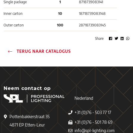
Single package
1
8718739083141
Inner carton
10
18718739083148
Outer carton
100
28718739083145
Share
TERUG NAAR CATALOGUS
Neem contact op
Nederland
+31 (0)76 - 503 77 17
Pottenbakkerstraat 35
+31 (0)76 - 501 78 69
4871 EP Etten-Leur
info@spl-lighting.com