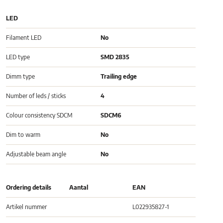
LED
Filament LED
No
LED type
SMD 2835
Dimm type
Trailing edge
Number of leds / sticks
4
Colour consistency SDCM
SDCM6
Dim to warm
No
Adjustable beam angle
No
Ordering details
Aantal
EAN
Artikel nummer
L022935827-1