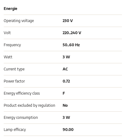
Energie
Operating voltage
230 V
Volt
220..240 V
Frequency
50..60 Hz
Watt
3 W
Current type
AC
Power factor
0.72
Energy efficiency class
F
Product excluded by regulation
No
Energy consumption
3 W
Lamp efficacy
90.00