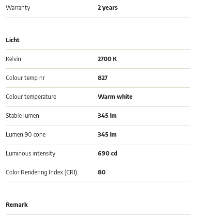
Warranty
2 years
Licht
Kelvin
2700 K
Colour temp nr
827
Colour temperature
Warm white
Stable lumen
345 lm
Lumen 90 cone
345 lm
Luminous intensity
690 cd
Color Rendering Index (CRI)
80
Remark