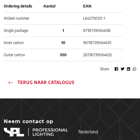
Ordering details
Aantal
EAN
Artikel nummer
L642750127-1
Single package
1
8718739064638
Inner carton
10
18718739064635
Outer carton
100
28718739064632
Share
TERUG NAAR CATALOGUS
Neem contact op
Nederland