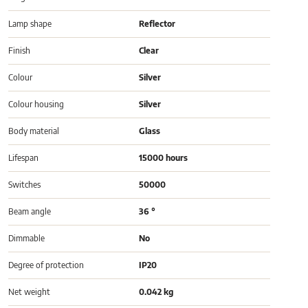
Lamp shape
Reflector
Finish
Clear
Colour
Silver
Colour housing
Silver
Body material
Glass
Lifespan
15000 hours
Switches
50000
Beam angle
36 °
Dimmable
No
Degree of protection
IP20
Net weight
0.042 kg