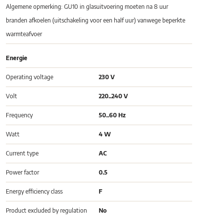
Algemene opmerking: GU10 in glasuitvoering moeten na 8 uur
branden afkoelen (uitschakeling voor een half uur) vanwege beperkte
warmteafvoer
Energie
Operating voltage
230 V
Volt
220..240 V
Frequency
50..60 Hz
Watt
4 W
Current type
AC
Power factor
0.5
Energy efficiency class
F
Product excluded by regulation
No