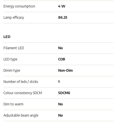
Energy consumption
4 W
Lamp efficacy
86.25
LED
Filament LED
No
LED type
COB
Dimm type
Non-Dim
Number of leds / sticks
1
Colour consistency SDCM
SDCM6
Dim to warm
No
Adjustable beam angle
No