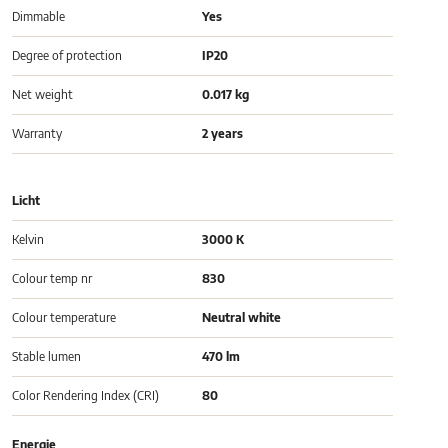
Dimmable
Yes
Degree of protection
IP20
Net weight
0.017 kg
Warranty
2 years
Licht
Kelvin
3000 K
Colour temp nr
830
Colour temperature
Neutral white
Stable lumen
470 lm
Color Rendering Index (CRI)
80
Energie