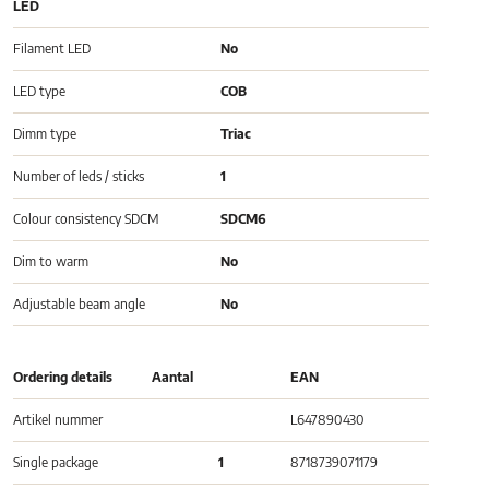
LED
Filament LED
No
LED type
COB
Dimm type
Triac
Number of leds / sticks
1
Colour consistency SDCM
SDCM6
Dim to warm
No
Adjustable beam angle
No
Ordering details
Aantal
EAN
Artikel nummer
L647890430
Single package
1
8718739071179