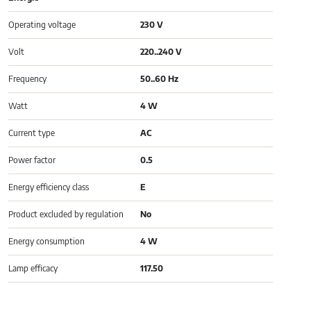
Operating voltage
230 V
Volt
220..240 V
Frequency
50..60 Hz
Watt
4 W
Current type
AC
Power factor
0.5
Energy efficiency class
E
Product excluded by regulation
No
Energy consumption
4 W
Lamp efficacy
117.50