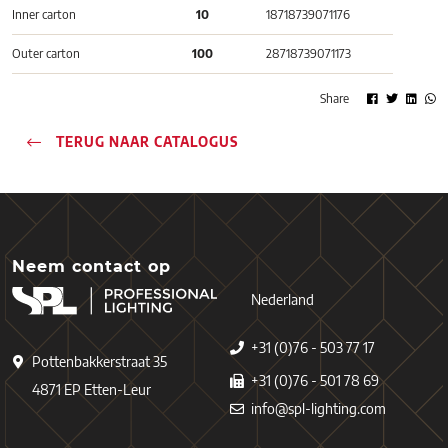
Inner carton
10
18718739071176
Outer carton
100
28718739071173
Share
TERUG NAAR CATALOGUS
Neem contact op
Nederland
+31 (0)76 - 503 77 17
Pottenbakkerstraat 35
+31 (0)76 - 501 78 69
4871 EP Etten-Leur
info@spl-lighting.com