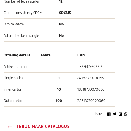
Number of leds / sticks
12
Colour consistency SDCM
SDCM5
Dim to warm
No
Adjustable beam angle
No
Ordering details
Aantal
EAN
Artikel nummer
LB276097027-2
Single package
1
8718739070066
Inner carton
10
18718739070063
Outer carton
100
28718739070060
Share
TERUG NAAR CATALOGUS