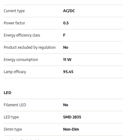
Current type
AC/DC
Power factor
0.5
Energy efficiency class
F
Product excluded by regulation
No
Energy consumption
11 W
Lamp efficacy
95.45
LED
Filament LED
No
LED type
SMD 2835
Dimm type
Non-Dim