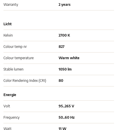
Warranty
2 years
Licht
Kelvin
2700 K
Colour temp nr
827
Colour temperature
Warm white
Stable lumen
1050 lm
Color Rendering Index (CRI)
80
Energie
Volt
95..265 V
Frequency
50..60 Hz
Watt
11 W