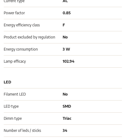
Current type
AC
Power factor
0.85
Energy efficiency class
F
Product excluded by regulation
No
Energy consumption
3 W
Lamp efficacy
102.94
LED
Filament LED
No
LED type
SMD
Dimm type
Triac
Number of leds / sticks
34