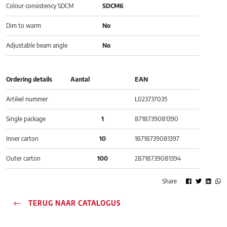
Colour consistency SDCM
SDCM6
Dim to warm
No
Adjustable beam angle
No
Ordering details
Aantal
EAN
Artikel nummer
L023737035
Single package
1
8718739081390
Inner carton
10
18718739081397
Outer carton
100
28718739081394
Share
TERUG NAAR CATALOGUS