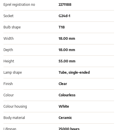
Eprel registration no
2271188
Socket
G24d-1
Bulb shape
T18
Width
18.00 mm
Depth
18.00 mm
Height
55.00 mm
Lamp shape
Tube, single-ended
Finish
Clear
Colour
Colourless
Colour housing
White
Body material
Ceramic
Lifespan
25000 hours