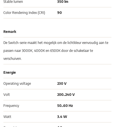
Stable lumen
350 lm
Color Rendering Index (CRI)
90
Remark
De Switch-serie maakt het mogelijk om de lichtkleur eenvoudig aan te
passen naar 3000K, 4000K en 6500K door de schakelaar te
verschuiven.
Energie
Operating voltage
230 V
Volt
200..240 V
Frequency
50..60 Hz
Watt
3.4 W