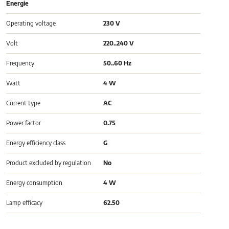
Energie
Operating voltage
230 V
Volt
220..240 V
Frequency
50..60 Hz
Watt
4 W
Current type
AC
Power factor
0.75
Energy efficiency class
G
Product excluded by regulation
No
Energy consumption
4 W
Lamp efficacy
62.50