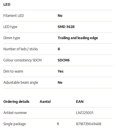
LED
Filament LED
No
LED type
SMD 3628
Dimm type
Trailing and leading edge
Number of leds / sticks
8
Colour consistency SDCM
SDCM6
Dim to warm
Yes
Adjustable beam angle
No
Ordering details
Aantal
EAN
Artikel nummer
L147225001
Single package
1
8718739049468