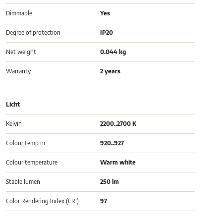
Dimmable
Yes
Degree of protection
IP20
Net weight
0.044 kg
Warranty
2 years
Licht
Kelvin
2200..2700 K
Colour temp nr
920..927
Colour temperature
Warm white
Stable lumen
250 lm
Color Rendering Index (CRI)
97