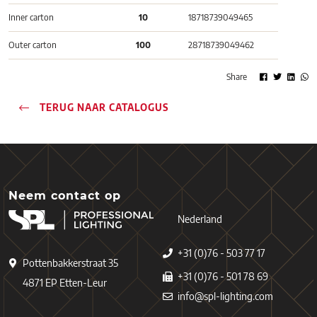
Inner carton
10
18718739049465
Outer carton
100
28718739049462
Share
TERUG NAAR CATALOGUS
Neem contact op
Nederland
+31 (0)76 - 503 77 17
Pottenbakkerstraat 35
+31 (0)76 - 501 78 69
4871 EP Etten-Leur
info@spl-lighting.com