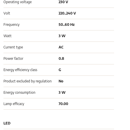
Operating voltage
230 V
Volt
220..240 V
Frequency
50..60 Hz
Watt
3 W
Current type
AC
Power factor
0.8
Energy efficiency class
G
Product excluded by regulation
No
Energy consumption
3 W
Lamp efficacy
70.00
LED