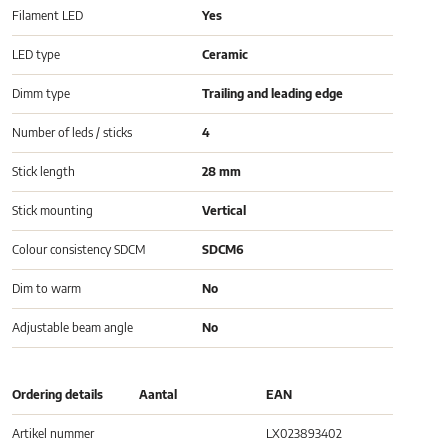
Filament LED
Yes
LED type
Ceramic
Dimm type
Trailing and leading edge
Number of leds / sticks
4
Stick length
28 mm
Stick mounting
Vertical
Colour consistency SDCM
SDCM6
Dim to warm
No
Adjustable beam angle
No
Ordering details
Aantal
EAN
Artikel nummer
LX023893402