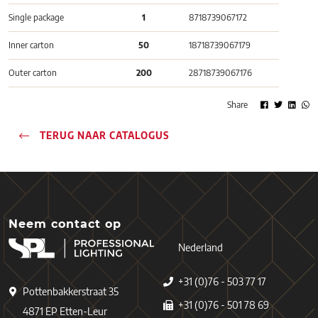
Single package
1
8718739067172
Inner carton
50
18718739067179
Outer carton
200
28718739067176
Share
TERUG NAAR CATALOGUS
Neem contact op
Nederland
+31 (0)76 - 503 77 17
Pottenbakkerstraat 35
+31 (0)76 - 501 78 69
4871 EP Etten-Leur