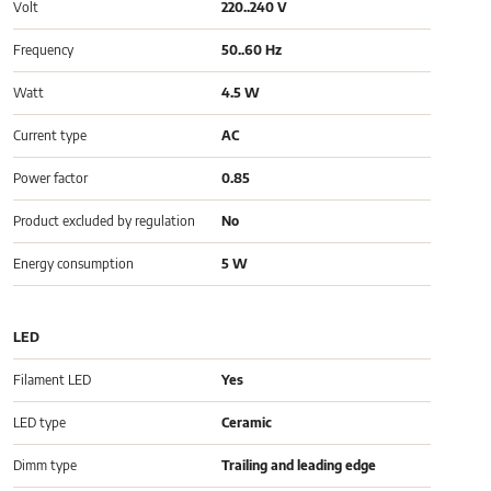
Volt
220..240 V
Frequency
50..60 Hz
Watt
4.5 W
Current type
AC
Power factor
0.85
Product excluded by regulation
No
Energy consumption
5 W
LED
Filament LED
Yes
LED type
Ceramic
Dimm type
Trailing and leading edge