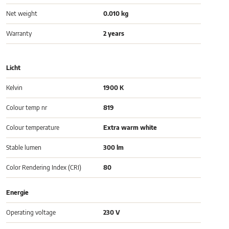
Net weight
0.010 kg
Warranty
2 years
Licht
Kelvin
1900 K
Colour temp nr
819
Colour temperature
Extra warm white
Stable lumen
300 lm
Color Rendering Index (CRI)
80
Energie
Operating voltage
230 V