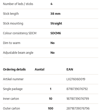
Number of leds / sticks
4
Stick length
38 mm
Stick mounting
Straight
Colour consistency SDCM
SDCM6
Dim to warm
No
Adjustable beam angle
No
Ordering details
Aantal
EAN
Artikel nummer
LX276060019
Single package
1
8718739076792
Inner carton
10
18718739076799
Outer carton
100
28718739076796