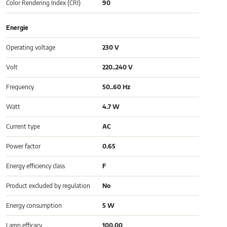
Color Rendering Index (CRI)
90
Energie
Operating voltage
230 V
Volt
220..240 V
Frequency
50..60 Hz
Watt
4.7 W
Current type
AC
Power factor
0.65
Energy efficiency class
F
Product excluded by regulation
No
Energy consumption
5 W
Lamp efficacy
100.00