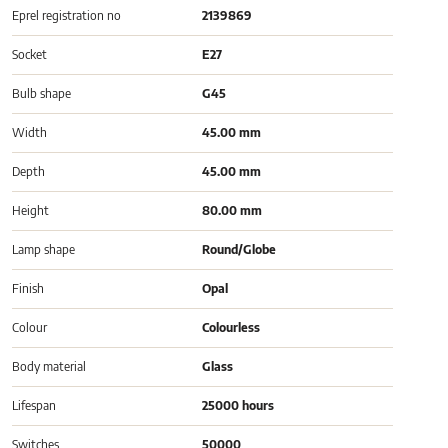
Eprel registration no
2139869
Socket
E27
Bulb shape
G45
Width
45.00 mm
Depth
45.00 mm
Height
80.00 mm
Lamp shape
Round/Globe
Finish
Opal
Colour
Colourless
Body material
Glass
Lifespan
25000 hours
Switches
50000