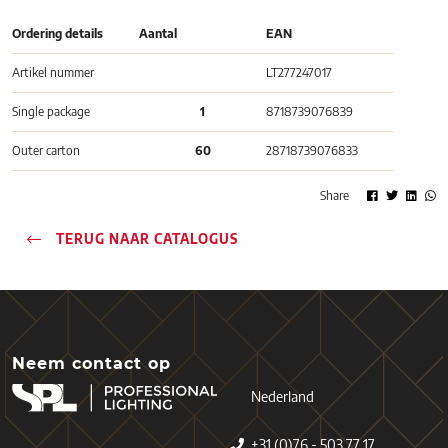
Ordering details
Aantal
EAN
Artikel nummer
LT277247017
Single package
1
8718739076839
Outer carton
60
28718739076833
Share
TERUG NAAR CATALOGUS
Neem contact op
Nederland
+31 (0)76 - 503 77 17