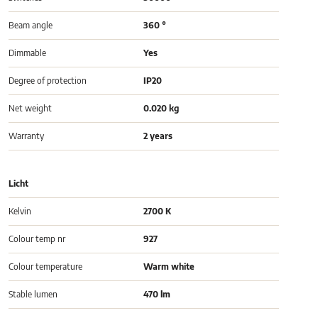
Beam angle
360 °
Dimmable
Yes
Degree of protection
IP20
Net weight
0.020 kg
Warranty
2 years
Licht
Kelvin
2700 K
Colour temp nr
927
Colour temperature
Warm white
Stable lumen
470 lm