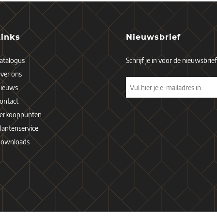
Links
Nieuwsbrief
atalogus
Schrijf je in voor de nieuwsbrie
ver ons
ieuws
ontact
erkooppunten
lantenservice
ownloads