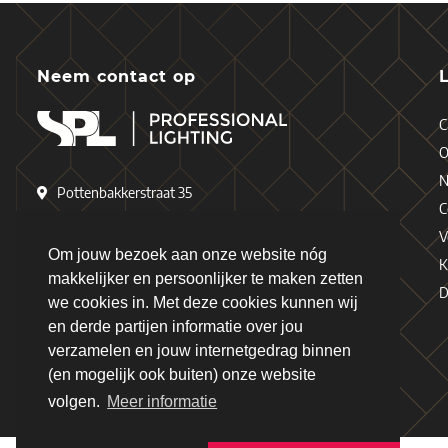
Neem contact op
C
O
N
Pottenbakkerstraat 35
C
4871 EP Etten-Leur
V
Nederland
Om jouw bezoek aan onze website nóg
K
makkelijker en persoonlijker te maken zetten
D
+31 (0)76 - 503 77 17
we cookies in. Met deze cookies kunnen wij
en derde partijen informatie over jou
+31 (0)76 - 501 78 69
verzamelen en jouw internetgedrag binnen
info@spl-lighting.com
(en mogelijk ook buiten) onze website
volgen.
Meer informatie