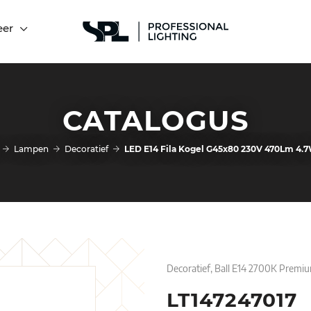
eer
CATALOGUS
Lampen
Decoratief
LED E14 Fila Kogel G45x80 230V 470Lm 4.
Decoratief, Ball E14 2700K Premi
LT147247017