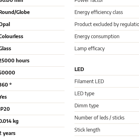
80.00 mm
Power factor
Round/Globe
Energy efficiency class
Opal
Product excluded by regulati
Colourless
Energy consumption
Glass
Lamp efficacy
25000 hours
LED
50000
Filament LED
360 °
LED type
Yes
Dimm type
IP20
Number of leds / sticks
0.014 kg
Stick length
2 years