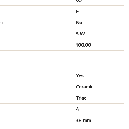
0.7
F
on
No
5 W
100.00
Yes
Ceramic
Triac
4
38 mm