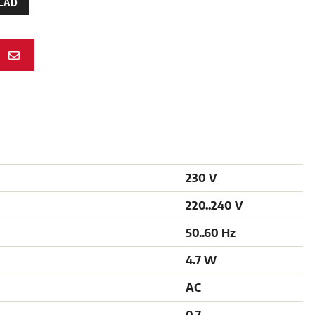
LAD
N
230 V
220..240 V
50..60 Hz
4.7 W
AC