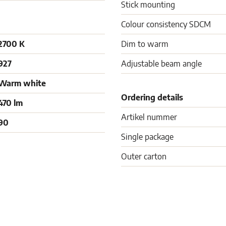
Stick mounting
Colour consistency SDCM
2700 K
Dim to warm
927
Adjustable beam angle
Warm white
Ordering details
470 lm
Artikel nummer
90
Single package
Outer carton