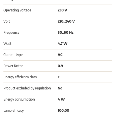
Operating voltage
230 V
Volt
220..240 V
Frequency
50..60 Hz
Watt
4.7 W
Current type
AC
Power factor
0.9
Energy efficiency class
F
Product excluded by regulation
No
Energy consumption
4 W
Lamp efficacy
100.00