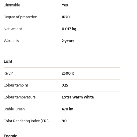
Dimmable
Yes
Degree of protection
IP20
Net weight
0.017 kg
Warranty
2 years
Licht
Kelvin
2500 K
Colour temp nr
925
Colour temperature
Extra warm white
Stable lumen
470 lm
Color Rendering Index (CRI)
90
Energie