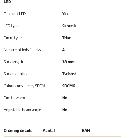
LED
Filament LED
Yes
LED type
Ceramic
Dimm type
Triac
Number of leds / sticks
4
Stick length
38 mm
Stick mounting
Twisted
Colour consistency SDCM
SDCM6
Dim to warm
No
Adjustable beam angle
No
Ordering details
Aantal
EAN