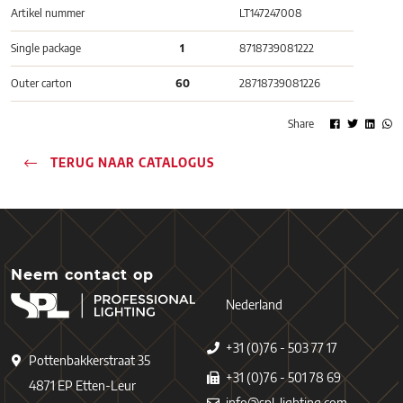
Artikel nummer
LT147247008
Single package
1
8718739081222
Outer carton
60
28718739081226
Share
TERUG NAAR CATALOGUS
Neem contact op
Nederland
+31 (0)76 - 503 77 17
Pottenbakkerstraat 35
+31 (0)76 - 501 78 69
4871 EP Etten-Leur
info@spl-lighting.com