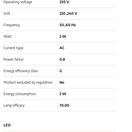
Operating voltage
230 V
Volt
220..240 V
Frequency
50..60 Hz
Watt
2 W
Current type
AC
Power factor
0.8
Energy efficiency class
G
Product excluded by regulation
No
Energy consumption
2 W
Lamp efficacy
70.00
LED