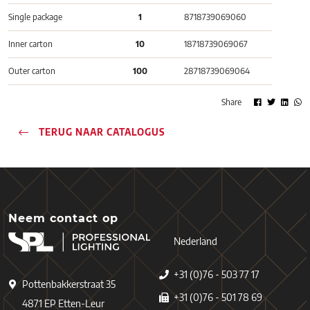
Single package
1
8718739069060
Inner carton
10
18718739069067
Outer carton
100
28718739069064
Share
TERUG NAAR CATALOGUS
Neem contact op
Nederland
+31 (0)76 - 503 77 17
Pottenbakkerstraat 35
+31 (0)76 - 501 78 69
4871 EP Etten-Leur