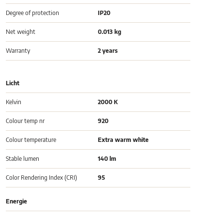
Degree of protection
IP20
Net weight
0.013 kg
Warranty
2 years
Licht
Kelvin
2000 K
Colour temp nr
920
Colour temperature
Extra warm white
Stable lumen
140 lm
Color Rendering Index (CRI)
95
Energie