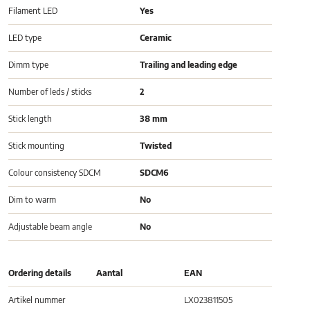
Filament LED
Yes
LED type
Ceramic
Dimm type
Trailing and leading edge
Number of leds / sticks
2
Stick length
38 mm
Stick mounting
Twisted
Colour consistency SDCM
SDCM6
Dim to warm
No
Adjustable beam angle
No
Ordering details
Aantal
EAN
Artikel nummer
LX023811505