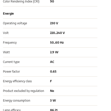
Color Rendering Index (CRI)
90
Energie
Operating voltage
230 V
Volt
220..240 V
Frequency
50..60 Hz
Watt
2.9 W
Current type
AC
Power factor
0.65
Energy efficiency class
F
Product excluded by regulation
No
Energy consumption
3 W
Lamp efficacy
86.21