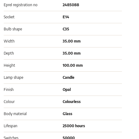
Eprel registration no
2485088
Socket
E14
Bulb shape
C35
Width
35.00 mm
Depth
35.00 mm
Height
100.00 mm
Lamp shape
Candle
Finish
Opal
Colour
Colourless
Body material
Glass
Lifespan
25000 hours
Switches
50000