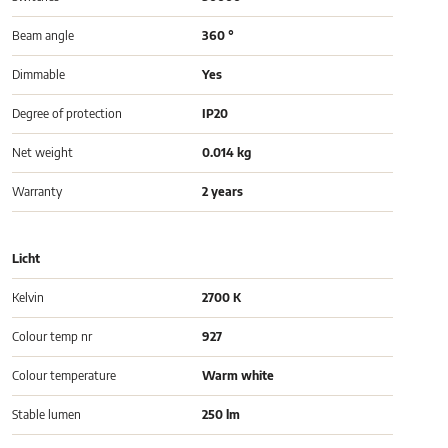
Beam angle
360 °
Dimmable
Yes
Degree of protection
IP20
Net weight
0.014 kg
Warranty
2 years
Licht
Kelvin
2700 K
Colour temp nr
927
Colour temperature
Warm white
Stable lumen
250 lm