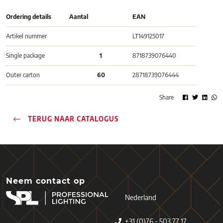
Ordering details
Aantal
EAN
Artikel nummer
LT149125017
Single package
1
8718739076440
Outer carton
60
28718739076444
Share
TERUG NAAR CATALOGUS
Neem contact op
Nederland
+31 (0)76 - 503 77 17