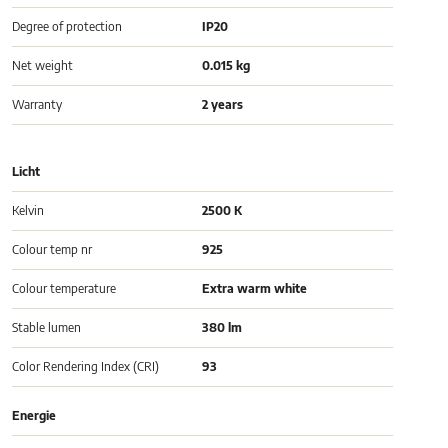
Degree of protection
IP20
Net weight
0.015 kg
Warranty
2 years
Licht
Kelvin
2500 K
Colour temp nr
925
Colour temperature
Extra warm white
Stable lumen
380 lm
Color Rendering Index (CRI)
93
Energie