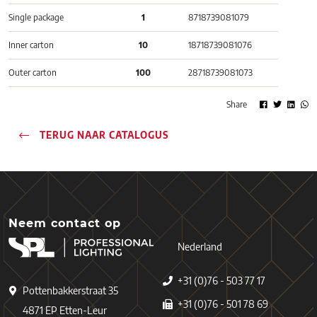
Single package
1
8718739081079
Inner carton
10
18718739081076
Outer carton
100
28718739081073
Share
TERUG NAAR CATALOGUS
Neem contact op
Nederland
+31 (0)76 - 503 77 17
Pottenbakkerstraat 35
+31 (0)76 - 501 78 69
4871 EP Etten-Leur