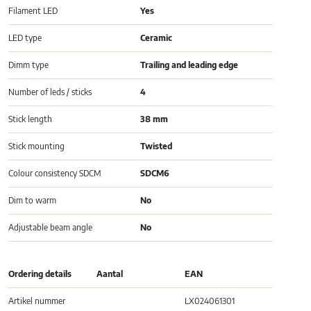
Filament LED
Yes
LED type
Ceramic
Dimm type
Trailing and leading edge
Number of leds / sticks
4
Stick length
38 mm
Stick mounting
Twisted
Colour consistency SDCM
SDCM6
Dim to warm
No
Adjustable beam angle
No
Ordering details
Aantal
EAN
Artikel nummer
LX024061301