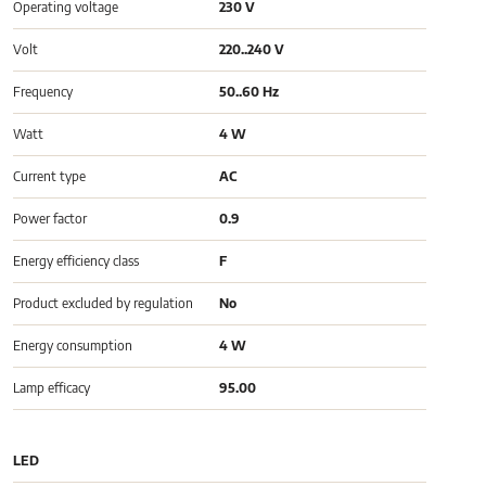
Operating voltage
230 V
Volt
220..240 V
Frequency
50..60 Hz
Watt
4 W
Current type
AC
Power factor
0.9
Energy efficiency class
F
Product excluded by regulation
No
Energy consumption
4 W
Lamp efficacy
95.00
LED