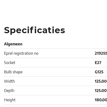
Specificaties
Algemeen
Eprel registration no
21925
Socket
E27
Bulb shape
G125
Width
125.0
Depth
125.0
Height
180.0