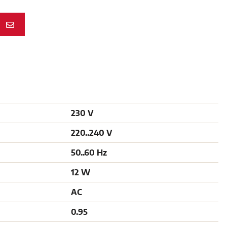
N
230 V
220..240 V
50..60 Hz
12 W
AC
0.95