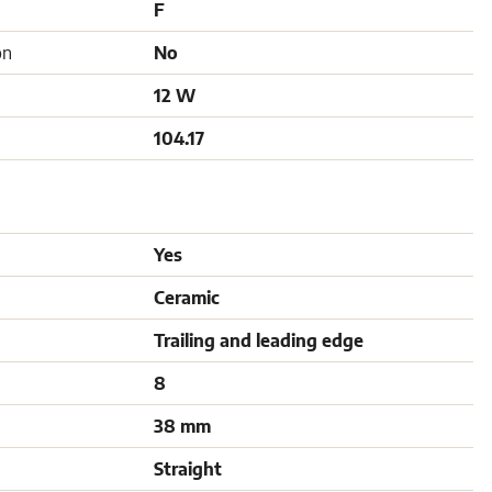
F
on
No
12 W
104.17
Yes
Ceramic
Trailing and leading edge
8
38 mm
Straight