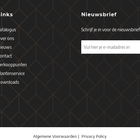
Links
Nieuwsbrief
atalogus
Schrijf je in voor de nieuwsbrie
ver ons
ieuws
ontact
erkooppunten
lantenservice
ownloads
Algemene Voorwaarden
Privacy Policy