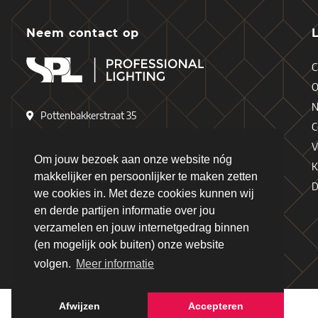
Neem contact op
C
O
N
Pottenbakkerstraat 35
C
4871 EP Etten-Leur
V
Nederland
Om jouw bezoek aan onze website nóg
K
makkelijker en persoonlijker te maken zetten
D
+31 (0)76 - 503 77 17
we cookies in. Met deze cookies kunnen wij
en derde partijen informatie over jou
+31 (0)76 - 501 78 69
verzamelen en jouw internetgedrag binnen
info@spl-lighting.com
(en mogelijk ook buiten) onze website
volgen.
Meer informatie
Afwijzen
Accepteren
Copyright © 2026 - Schiefer