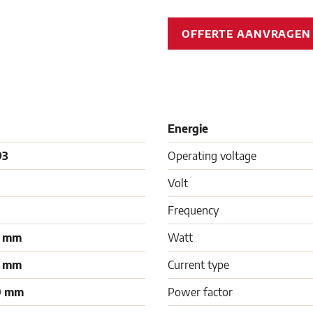
OFFERTE AANVRAGE
Energie
93
Operating voltage
Volt
Frequency
0 mm
Watt
0 mm
Current type
0 mm
Power factor