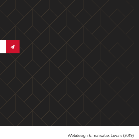
f
Webdesign & realisatie:
Loyals
(2019)