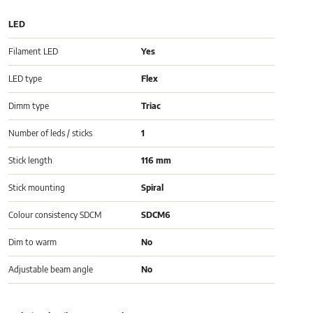
LED
Filament LED
Yes
LED type
Flex
Dimm type
Triac
Number of leds / sticks
1
Stick length
116 mm
Stick mounting
Spiral
Colour consistency SDCM
SDCM6
Dim to warm
No
Adjustable beam angle
No