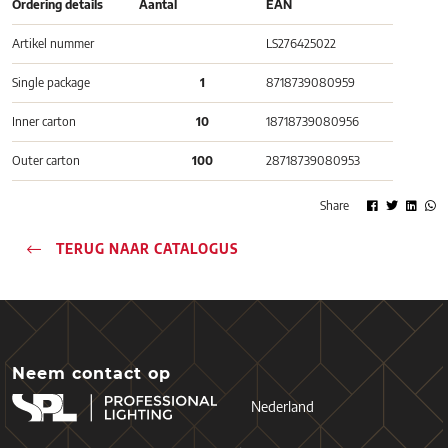
Ordering details
Aantal
EAN
Artikel nummer
LS276425022
Single package
1
8718739080959
Inner carton
10
18718739080956
Outer carton
100
28718739080953
Share
TERUG NAAR CATALOGUS
Neem contact op
Nederland