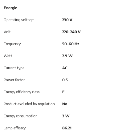
Energie
Operating voltage
230 V
Volt
220..240 V
Frequency
50..60 Hz
Watt
2.9 W
Current type
AC
Power factor
0.5
Energy efficiency class
F
Product excluded by regulation
No
Energy consumption
3 W
Lamp efficacy
86.21