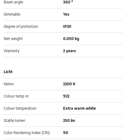
Beam angle
360 °
Dimmable
Yes
Degree of protection
IP20
Net weight
0.050 kg
Warranty
2 years
Licht
Kelvin
2200 K
Colour temp nr
922
Colour temperature
Extra warm white
Stable lumen
250 lm
Color Rendering Index (CRI)
90