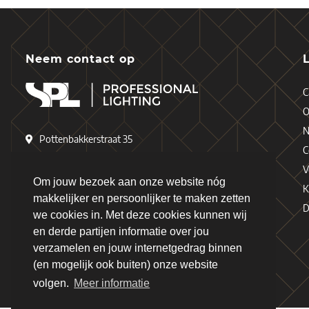
Neem contact op
C
O
N
Pottenbakkerstraat 35
C
4871 EP Etten-Leur
V
Nederland
Om jouw bezoek aan onze website nóg
K
makkelijker en persoonlijker te maken zetten
D
+31 (0)76 - 503 77 17
we cookies in. Met deze cookies kunnen wij
en derde partijen informatie over jou
+31 (0)76 - 501 78 69
verzamelen en jouw internetgedrag binnen
info@spl-lighting.com
(en mogelijk ook buiten) onze website
volgen.
Meer informatie