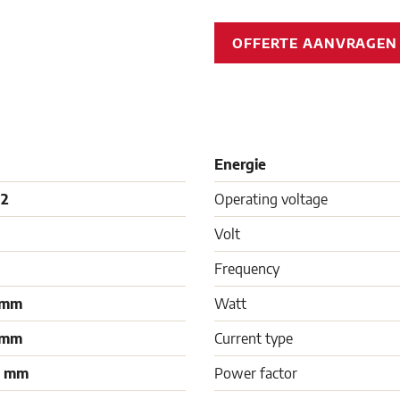
OFFERTE AANVRAGE
Energie
12
Operating voltage
Volt
Frequency
 mm
Watt
 mm
Current type
0 mm
Power factor