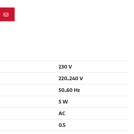
N
230 V
220..240 V
50..60 Hz
5 W
AC
0.5