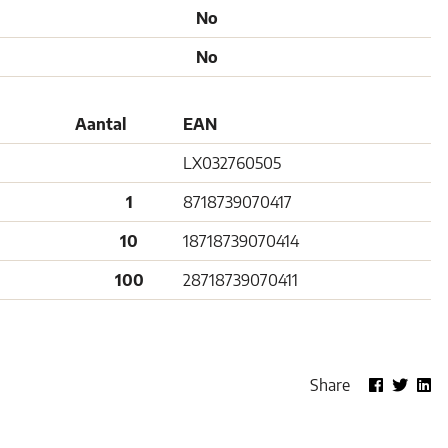
No
No
Aantal
EAN
LX032760505
1
8718739070417
10
18718739070414
100
28718739070411
Share