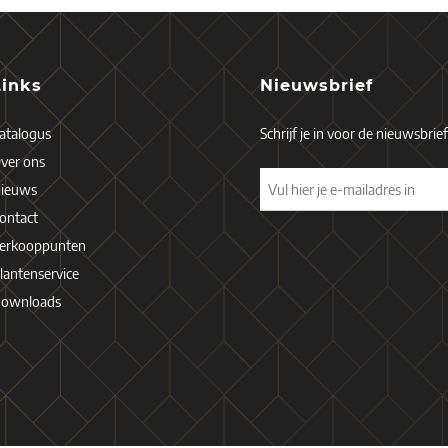
Links
Nieuwsbrief
atalogus
Schrijf je in voor de nieuwsbrie
ver ons
ieuws
ontact
erkooppunten
lantenservice
ownloads