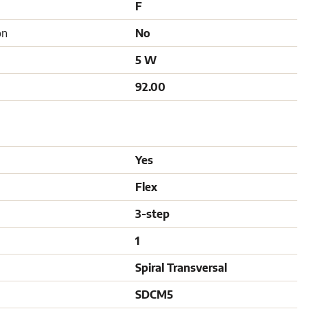
F
on
No
5 W
92.00
Yes
Flex
3-step
1
Spiral Transversal
SDCM5