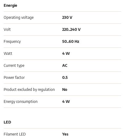
Energie
Operating voltage
230 V
Volt
220..240 V
Frequency
50..60 Hz
Watt
4 W
Current type
AC
Power factor
0.5
Product excluded by regulation
No
Energy consumption
4 W
LED
Filament LED
Yes