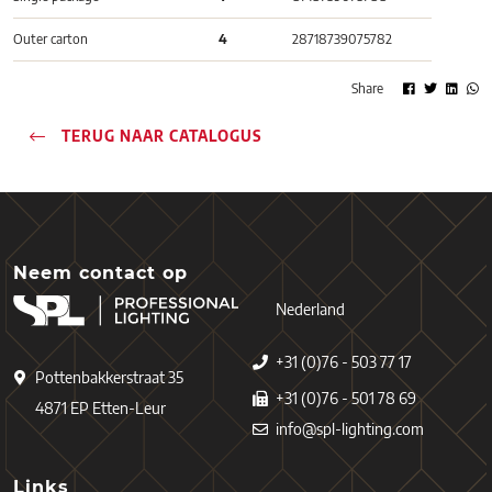
Outer carton
4
28718739075782
Share
TERUG NAAR CATALOGUS
Neem contact op
Nederland
+31 (0)76 - 503 77 17
Pottenbakkerstraat 35
+31 (0)76 - 501 78 69
4871 EP Etten-Leur
info@spl-lighting.com
Links