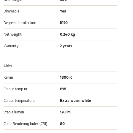
Dimmable
Yes
Degree of protection
IP20
Net weight
0.240 kg
Warranty
2 years
Licht
Kelvin
1800 K
Colour temp nr
818
Colour temperature
Extra warm white
Stable lumen
120 lm
Color Rendering Index (CRI)
80