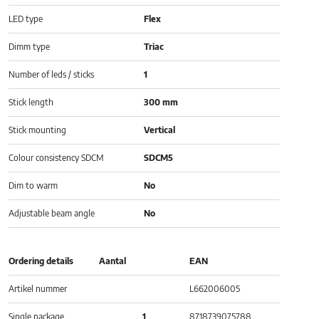
LED type
Flex
Dimm type
Triac
Number of leds / sticks
1
Stick length
300 mm
Stick mounting
Vertical
Colour consistency SDCM
SDCM5
Dim to warm
No
Adjustable beam angle
No
Ordering details
Aantal
EAN
Artikel nummer
L662006005
Single package
1
8718739075788