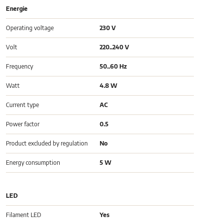
Energie
Operating voltage
230 V
Volt
220..240 V
Frequency
50..60 Hz
Watt
4.8 W
Current type
AC
Power factor
0.5
Product excluded by regulation
No
Energy consumption
5 W
LED
Filament LED
Yes