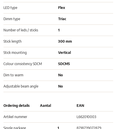
LED type
Flex
Dimm type
Triac
Number of leds / sticks
1
Stick length
300 mm
Stick mounting
Vertical
Colour consistency SDCM
SDCM5
Dim to warm
No
Adjustable beam angle
No
Ordering details
Aantal
EAN
Artikel nummer
L662010003
Single package
1
8718739072879