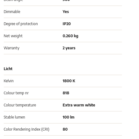
Dimmable
Yes
Degree of protection
IP20
Net weight
0.260 kg
Warranty
2 years
Licht
Kelvin
1800 K
Colour temp nr
818
Colour temperature
Extra warm white
Stable lumen
100 lm
Color Rendering Index (CRI)
80